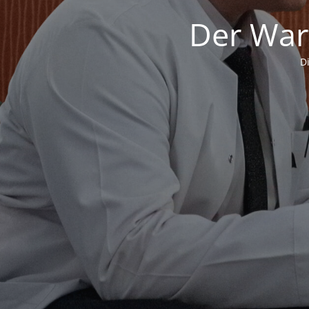
Der War
D