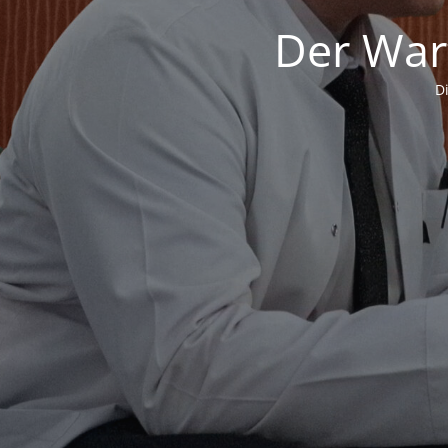
Der War
D