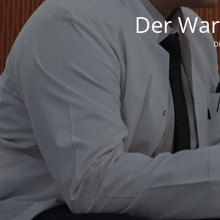
Der War
D