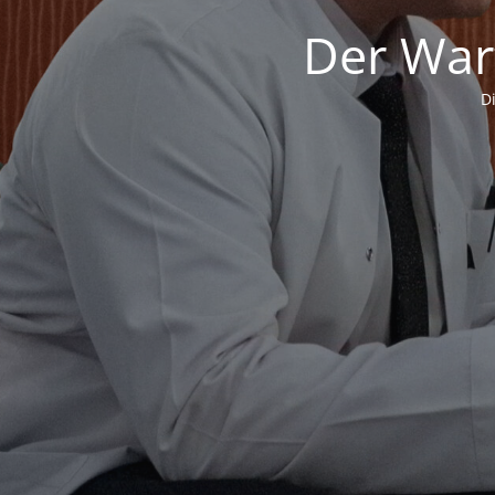
Der War
D