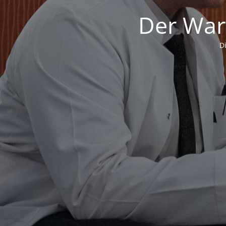
Der War
D