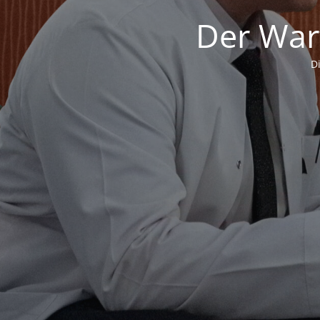
Der War
D